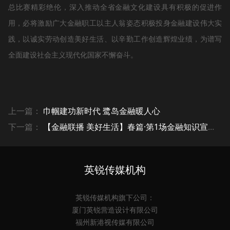
总比赛精彩绝伦，深入推动全省金融文化建设具有积极的促进作
用，必将激励广大金融职工以主人翁姿态积极投身金融建设伟大实
践，以诚实劳动创造美好生活、以辛勤工作创造辉煌业绩，为谱写
全面建设社会主义现代化国家不懈奋斗。
上一篇：
巾帼建功新时代 鹭岛金融暖人心
下一篇：
【金融联播 美好生活】春篇·第1场金融知识宣教节目圆满落幕
英锐传媒机构
英锐传媒机构旗下公司：
厦门英锐营造设计有限公司
福州新港视传媒有限公司