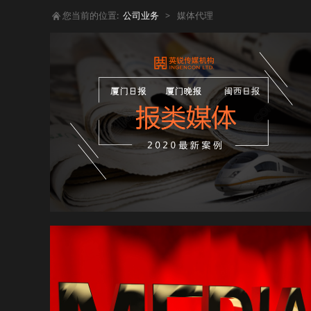
您当前的位置:
公司业务
>
媒体代理
报类媒体精选案例