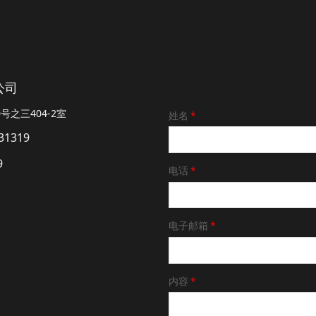
公司
之三404-2室
姓名
*
31319
9
电话
*
电子邮箱
*
内容
*