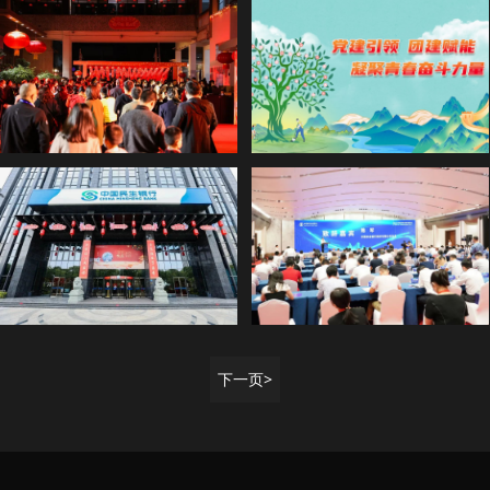
巾帼建功新时代 鹭岛金融暖人心
金融知识汇·消保云体验丨金融消保云直播活动圆满落幕
上元安康，诸事皆圆
兴风采 | 兴业银行厦门分行举办植树活动暨党团牵手仪式
【元宵喜乐汇 共话民生情】民生银行厦门分行元宵灯谜会圆满落幕！
拥抱秋天 逐梦前行
下一页>