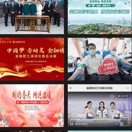
“里厚 新厝边”鹭岛金融服务直播间首次亮相
【金融联播 美好生活】春篇·第1场金融知识宣教节目圆满落幕
学习二十大 建功新时代 | 中国金融工会组织举办的金融职工演讲比赛总决赛圆满落幕！
学习雷锋践初心 无偿献血我先行-兴业工会献血日活动